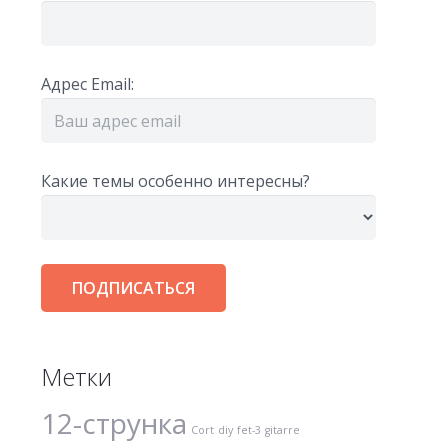
Адрес Email:
Какие темы особенно интересны?
Метки
12-струнка
Cort
diy
fet-3
gitarre