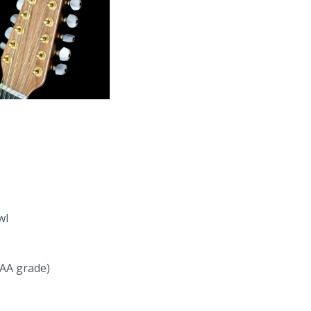
wl
AA grade)