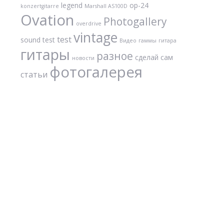
legend
op-24
konzertgitarre
Marshall AS100D
Ovation
Photogallery
overdrive
vintage
test
sound test
Видео
гаммы
гитара
гитары
разное
сделай сам
новости
фотогалерея
статьи