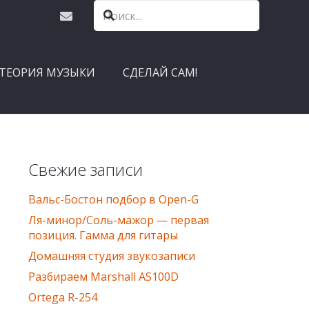
ТЕОРИЯ МУЗЫКИ
СДЕЛАЙ САМ!
Свежие записи
Вальс-Бостон подбор в Оpen-G
Ля-минор/Соль-мажор — первая
позиция. Гамма для гитары
Домашняя студия звукозаписи
Разбираем Marshall AS100D
Ortega R-254