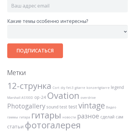
Какие темы особенно интересны?
Метки
12-струнка
legend
Cort
diy
fet-3
gitarre
konzertgitarre
Ovation
op-24
Marshall AS100D
overdrive
vintage
Photogallery
test
sound test
Видео
гитары
разное
сделай сам
гаммы
гитара
новости
фотогалерея
статьи