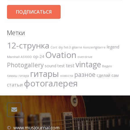
Метки
12-струнка
legend
Cort
diy
fet-3
gitarre
konzertgitarre
Ovation
op-24
Marshall AS100D
overdrive
vintage
Photogallery
test
sound test
Видео
гитары
разное
сделай сам
гаммы
гитара
новости
фотогалерея
статьи
©
www.musjournal.com