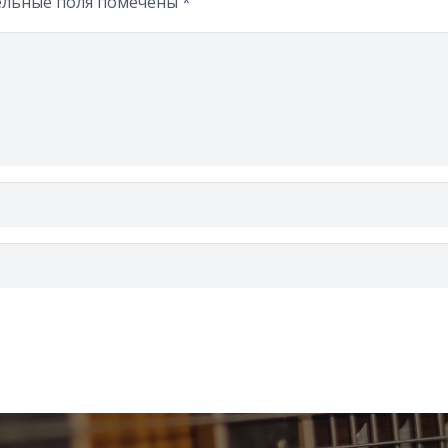
ельные поля помечены
*